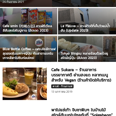
26 กันยายน 2021
Cafe smin (카페스민) คาเฟ่ซีเรียล
Le Fleuve – คาเฟ่วิวดีที่เห็นวิวแม่น้ำ
สีสันสดใสในปูซาน (อัปเดต 2023)
ฮัน (Update 2021)!
Blue Bottle Coffee – เฟรนไชส์กาแฟ
สุดฮอตในเมกา-ญี่ปุ่น กับสาขาแรกใน
Tokyo Bingsu คลายร้อนด้วยปิงซู
เกาหลีพาไปชิมก่อนใคร!
สไตล์ญี่ปุ่น (อัปเดต 2023)
Cafe Sukara – ร้านอาหาร
บรรยากาศดี ย่านฮงแด หลากเมนู
สำหรับ Vegan (ร้านค้าปิดให้บริการ)
คาเฟ่ - ร้านกาแฟ
13 มกราคม 2019
พาไปแช่เท้า จิบชาฟินๆ ในบ้านไม้
สไตล์ฮันนกในโซลกันที่ “Solgaheon”