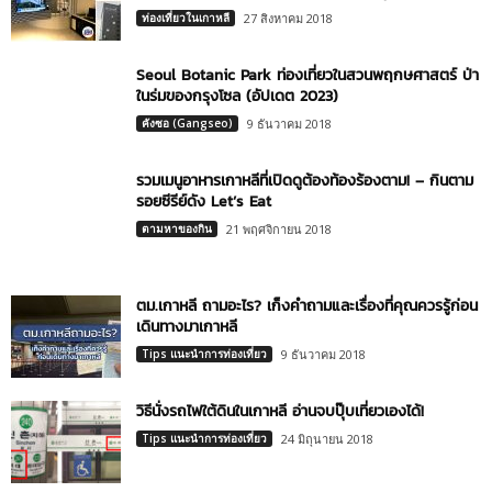
ท่องเที่ยวในเกาหลี
27 สิงหาคม 2018
Seoul Botanic Park ท่องเที่ยวในสวนพฤกษศาสตร์ ป่า
ในร่มของกรุงโซล (อัปเดต 2023)
คังซอ (Gangseo)
9 ธันวาคม 2018
รวมเมนูอาหารเกาหลีที่เปิดดูต้องท้องร้องตาม! – กินตาม
รอยซีรีย์ดัง Let’s Eat
ตามหาของกิน
21 พฤศจิกายน 2018
ตม.เกาหลี ถามอะไร? เก็งคำถามและเรื่องที่คุณควรรู้ก่อน
เดินทางมาเกาหลี
Tips แนะนำการท่องเที่ยว
9 ธันวาคม 2018
วิธีนั่งรถไฟใต้ดินในเกาหลี อ่านจบปุ๊บเที่ยวเองได้!
Tips แนะนำการท่องเที่ยว
24 มิถุนายน 2018