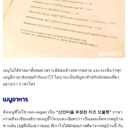
เมนูไม่ได้ถ่ายมาทั้งหมด เพราะมีค่อนข้างหลากหลาย และจะเห็นว่าทุก
เมนูมีภาษาอังกฤษกำกับเอาไว้ ไม่น่าจะเป็นปัญหาสำหรับนักท่องเที่ยว
อย่างเรา ๆ เท่าไหร่
เมนูอาหาร
สั่งเมนูที่ไม่ใช่ non-vegan เป็น
“산안마을 유정란 치즈 오믈렛”
ภาษา
เกาหลีจะเขียนอธิบายเมนูนี้ไว้แบบละเอียดๆว่า เป็นออมเล็ตจากหมู่บ้าน
ซานอัน (อยู่ที่เมืองฮวาซอง) ที่เราไปได้ผักคุณภาพดีมาจากหมู่บ้านนี้ กับ