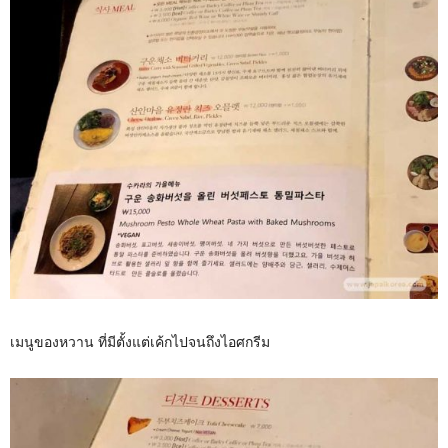
เมนูของหวาน ที่มีตั้งแต่เค้กไปจนถึงไอศกรีม