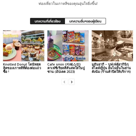
ท่องเที่ยวในเกาหลีของคุณอุ่นใจยิ่งขึ้น!
บทความที่เกี่ยวข้อง
บทความอื่นๆของผู้เขียน
Knotted Donut โดนัทสุด
Cafe smin (카페스민)
มูฮันยากี – บุฟเฟ่ต์ยากินิกุ
ฮิตของเกาหลีที่ต้องต่อแถว
คาเฟ่ซีเรียลสีสันสดใสในปู
สไตล์ญี่ปุ่น อิ่มไม่อั้นในย่าน
ซื้อ !
ซาน (อัปเดต 2023)
คังนัม (ร้านค้าปิดให้บริการ)