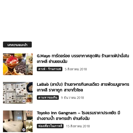
บทความแนะนำ
G.Mayo ทาร์ตอร่อย บรรยากาศสุดฟิน ร้านคาเฟ่น่านั่งใน
เกาหลี ย่านยอนนัม
คาเฟ่ - ร้านกาแฟ
5 สิงหาคม 2018
LaBab (ลาบับ) ร้านอาหารกินคนเดียว สารพัดเมนูอาหาร
เกาหลี ราคาถูก สาขาทั่วโซล
ตามหาของกิน
9 ธันวาคม 2018
Toyoko Inn Gangnam – โรงแรมราคาประหยัด มี
อ่างอาบน้ำ อาหารเช้า ย่านคังนัม
ท่องเที่ยวในเกาหลี
15 สิงหาคม 2018