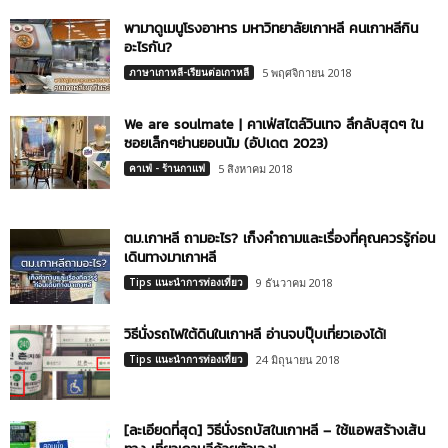
พามาดูเมนูโรงอาหาร มหาวิทยาลัยเกาหลี คนเกาหลีกิน
อะไรกัน?
ภาษาเกาหลี-เรียนต่อเกาหลี
5 พฤศจิกายน 2018
We are soulmate | คาเฟ่สไตล์วินเทจ ลึกลับสุดๆ ใน
ซอยเล็กๆย่านยอนนัม (อัปเดต 2023)
คาเฟ่ - ร้านกาแฟ
5 สิงหาคม 2018
ตม.เกาหลี ถามอะไร? เก็งคำถามและเรื่องที่คุณควรรู้ก่อน
เดินทางมาเกาหลี
Tips แนะนำการท่องเที่ยว
9 ธันวาคม 2018
วิธีนั่งรถไฟใต้ดินในเกาหลี อ่านจบปุ๊บเที่ยวเองได้!
Tips แนะนำการท่องเที่ยว
24 มิถุนายน 2018
[ละเอียดที่สุด] วิธีนั่งรถบัสในเกาหลี – ใช้แอพสร้างเส้น