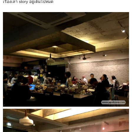
เรื่องเล่า story อยู่เต็มไปหมด