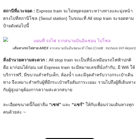
สถานีที่แวะจอด :
Express train จะไม่หยุดจอดระหว่างทางและมุ่งหน้า
ตรงไปที่สถานีโซล (Seoul station) ในขณะที่ All stop train จะจอดตาม
ป้ายดังต่อไปนี้
เส้นทางรถไฟสาย AREX
จากสนามบินอินชอนเข้าโซล (Credit : Incheon Int’l Airport)
สิ่งอำนวยความสะดวก :
All stop train จะเป็นที่นั่งเหมือนรถไฟฟ้าปกติ
คือ มาก่อนได้ก่อน แต่ Express train จะมีหมายเลขที่นั่งกำกับ, มี Wifi ให้
บริการฟรี, มีขบวนสำหรับเด็ก, ห้องน้ำ และมีจุดสำหรับวางกระเป๋าเดิน
ทาง จึงเหมาะสำหรับผู้ที่มีกระเป๋าหรือสัมภาระเยอะ รวมไปถึงผู้ที่เดินทาง
กับผู้สูงอายุต้องการความสะดวกสบาย
ละเอียดขนาดนี้ก็อย่าลืม
“เซฟ”
และ
“แชร์”
ให้กับเพื่อนร่วมเดินทางทุก
คนด้วยล่ะ ~