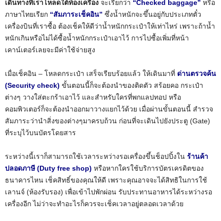
เดินทางที่เราโหลดใต้ท้องเครื่อง
จะเรียกว่า
“Checked baggage”
หรือ
ภาษาไทยเรียก
“สัมภาระเช็คอิน”
ซึ่งน้ำหนักจะขึ้นอยู่กับประเภทตั๋ว
เครื่องบินที่เราซื้อ ต้องเช็คให้ดีว่าน้ำหนักกระเป๋าให้เท่าไหร่ เพราะถ้าน้ำ
หนักเกินหรือไม่ได้ซื้อน้ำหนักกระเป๋าเอาไว้ การไปซื้อเพิ่มที่หน้า
เคาน์เตอร์เลยจะมีค่าใช้จ่ายสูง
เมื่อเช็คอิน – โหลดกระเป๋า เสร็จเรียบร้อยแล้ว ให้เดินมาที่
ด่านตรวจค้น
(Security check)
ขั้นตอนนี้ก็จะต้องนำของติดตัว สร้อยคอ กระเป๋า
ต่างๆ วางใส่ตะกร้าเอาไว้ และสำหรับใครที่พกแลปทอป หรือ
คอมพิวเตอร์ก็จะต้องนำออกมาวางแยกไว้ด้วย เมื่อผ่านขั้นตอนนี้ สำรวจ
สัมภาระว่านำสิ่งของต่างๆมาครบถ้วน ก่อนที่จะเดินไปยังประตู (Gate)
ที่ระบุไว้บนบัตรโดยสาร
ระหว่างนี้เราก็สามารถใช้เวลาระหว่างรอเครื่องขึ้นช็อปปิ้งใน
ร้านค้า
ปลอดภาษี (Duty free shop)
หรือหากใครใช้บริการบัตรเครดิตของ
ธนาคารไหน เช็คสิทธิ์ของคุณให้ดี เพราะคุณอาจจะได้สิทธิในการใช้
เลานจ์ (ห้องรับรอง) เพื่อเข้าไปพักผ่อน รับประทานอาหารได้ระหว่างรอ
เครื่องอีก ไม่ว่าจะทำอะไรก็ควรจะเช็คเวลาอยู่ตลอดเวลาด้วย