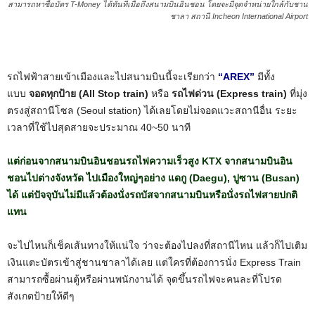
สามารถหาซื้อบัตร T-Money ได้ทันทีเมื่อถึงสนามบินอินชอน โดยจะมีจุดจำหน่ายใกล้กับชาน
ชาลา สถานี Incheon International Airport
รถไฟฟ้าสายเข้าเมืองและไปสนามบินนี้จะเรียกว่า
“AREX”
มีทั้ง
แบบ
จอดทุกป้าย (All Stop train)
หรือ
รถไฟด่วน (Express train)
ที่มุ่ง
ตรงสู่สถานีโซล (Seoul station) ได้เลยโดยไม่จอดแวะสถานีอื่น ระยะ
เวลาที่ใช้ไปสุดสายจะประมาณ 40~50 นาที
แต่ก่อนจากสนามบินอินชอนรถไฟความเร็วสูง KTX จากสนามบินอิน
ชอนไปต่างจังหวัด ไปเมืองใหญ่ๆอย่าง แดกู (Daegu), ปูซาน (Busan)
ได้ แต่ปัจจุบันไม่มีแล้วต้องนั่งรถบัสจากสนามบินหรือนั่งรถไฟสายปกติ
แทน
จะไปไหนก็เช็คเส้นทางให้แน่ใจ ว่าจะต้องไปลงที่สถานีไหน แล้วก็ไปเติม
เงินแตะบัตรเข้าสู่ชานชาลาได้เลย แต่ใครที่ต้องการนั่ง Express Train
สามารถซื้อผ่านตู้หรือผ่านพนักงานได้ จุดขึ้นรถไฟจะคนละที่โปรด
สังเกตป้ายให้ดีๆ