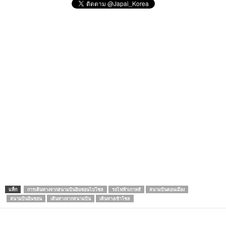
แท็ก
การเดินทางจากสนามบินอินชอนไปโซล
รถไฟฟ้าเกาหลี
สนามบินดอนเมือง
สนามบินอินชอน
เดินทางจากสนามบิน
เดินทางเข้าโซล