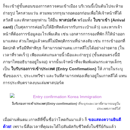
ก็จะเข้าสู่ขั้นตอนของการตรวจคนเข้าเมือง บริเวณนี้เป็นต้นไปจะห้าม
ถ่ายรูป ใครสวมแว่น สวมหมวกกรุณาถอดออกก่อนเพื่อให้เจ้าหน้าที่ได้
สวัสดี และทักทายทุกท่าน ให้ยื่น
พาสปอร์ต
พร้อมทั้ง
ใบขาเข้า (Arrival
card)
(ใบศุลกากรค่อยไปให้อีกทีหลังจากรับกระเป๋าแล้ว) และหากเจ้า
หน้าที่ต้องการข้อมูลอะไรเพิ่มเติม เช่น เอกสารการจองที่พัก ก็ให้นำออก
มาแสดง ส่วนใหญ่แล้วคนที่ไม่มีพฤติกรรมที่น่าสงสัย เช่น การเข้าออกที่
ผิดปกติ หรือมีทีท่าพิรุธ ก็สามารถผ่านตม.เกาหลีไปได้อย่างง่ายดาย (ใน
เวลาที่รวดเร็ว) เพียงแค่สแกนลายนิ้วมือและถ่ายรูป (ขั้นตอนตรงนี้มี
ภาษาไทยอธิบายอยู่ในจอ) จากนั้นเจ้าหน้าที่จะพิมพ์แผ่นกระดาษเล็กๆ
เป็น
ใบรับรองการเข้าประเทศ (Entry Confirmation)
ให้ ภายในระบุ
ชื่อของเรา, ประเภทวีซ่า และวันที่สามารถท่องเที่ยวอยู่ในเกาหลีได้ แทน
การประทับตราลงบนเล่มพาสปอร์ต
ใบรับรองการเข้าประเทศ (Entry confirmation)
ที่ระบุระยะเวลาที่สามารถอยู่ใน
ประเทศเกาหลีได้
เมื่อผ่านพ้นตม.เกาหลีที่ขึ้นชื่อว่าโหดกันมาแล้ว ก็
ขอแสดงความยินดี
ด้วย!
เพราะนี่คือเวลาที่คุณจะได้ไปสัมผัสกับชีวิตดั่งในซีรีย์กันแล้ว