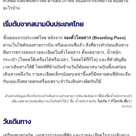
ที่ไทยมาแตะพื้นที่เกาหลี ผ่านตม.เกาหลี จนออกจากเกทมาได้ ต้องผ่าน
อะไรบ้าง
เริ่มต้นจากสนามบินประเทศไทย
ขั้นตอนจากประเทศไทย หลังจาก
จองตั๋วโดยสาร (Boarding Pass)
ผ่านเว็บไซต์ของสายการบิน หรือเอเจนซี่แล้ว สิ่งที่ควรทำก่อนเดินทาง
คือการตรวจสอบรายละเอียดในตั๋วโดยสาร ตั้งแต่อาหาร, น้ำหนัก
กระเป๋า (โหลดใต้เครื่องได้หรือเปล่า, โหลดได้กี่กิโล) และที่สำคัญคือ
เวลาเดินทางให้ดี ไฟลท์ที่ข้ามบินข้ามวันก็ต้องมาสนามบินตั้งแต่ก่อน
เดินทางหนึ่งวัน รายละเอียดเล็กๆน้อยๆเหล่านี้แต่ก็มีหลายคนที่มักจะลืม
กันเยอะถึงพลาดตกเครื่องเพราะจำวันเดินทางผิดกันก็มี
ตัวอย่างข้อมูลเกี่ยวกับกระเป๋าเดินทาง อย่างสายการบิน AirAsia X ที่ต้องซื้อน้ำหนักกระเป๋า
เพิ่ม แต่สามารถพกสัมภาระไปกับตัวได้ 2 ชิ้น น้ำหนักรวมกัน
ไม่เกิน 7 กิโลกรัม
ที่มา :
AirAsia
วันเดินทาง
เตรียมพาสปอร์ต, เอกสารการจองที่พัก และรายละเอียดในการเดินทาง