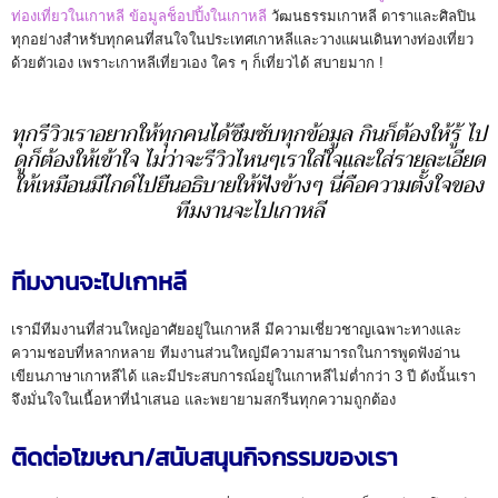
ท่องเที่ยวในเกาหลี
ข้อมูลช็อปปิ้งในเกาหลี
วัฒนธรรมเกาหลี ดาราและศิลปิน
ทุกอย่างสำหรับทุกคนที่สนใจในประเทศเกาหลีและวางแผนเดินทางท่องเที่ยว
ด้วยตัวเอง เพราะเกาหลีเที่ยวเอง ใคร ๆ ก็เที่ยวได้ สบายมาก !
ทุกรีวิวเราอยากให้ทุกคนได้ซึมซับทุกข้อมูล กินก็ต้องให้รู้ ไป
ดูก็ต้องให้เข้าใจ ไม่ว่าจะรีวิวไหนๆเราใส่ใจและใส่รายละเอียด
ให้เหมือนมีไกด์ไปยืนอธิบายให้ฟังข้างๆ นี่คือความตั้งใจของ
ทีมงานจะไปเกาหลี
ทีมงานจะไปเกาหลี
เรามีทีมงานที่ส่วนใหญ่อาศัยอยู่ในเกาหลี มีความเชี่ยวชาญเฉพาะทางและ
ความชอบที่หลากหลาย ทีมงานส่วนใหญ่มีความสามารถในการพูดฟังอ่าน
เขียนภาษาเกาหลีได้ และมีประสบการณ์อยู่ในเกาหลีไม่ต่ำกว่า 3 ปี ดังนั้นเรา
จึงมั่นใจในเนื้อหาที่นำเสนอ และพยายามสกรีนทุกความถูกต้อง
ติดต่อโฆษณา/สนับสนุนกิจกรรมของเรา