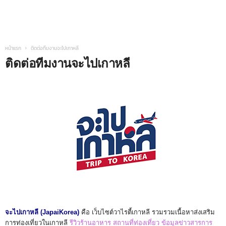
หน้าแรก
ติดต่อทีมงานจะไปเกาหลี
ติดต่อทีมงานจะไปเกาหลี
จะไปเกาหลี (JapaiKorea)
คือ เว็บไซต์วาไรตี้เกาหลี รวมรวมเนื้อหาส่งเสริม
การท่องเที่ยวในเกาหลี
รีวิวร้านอาหาร
สถานที่ท่องเที่ยว
ข้อมูลข่าวสารการ