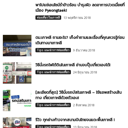
พาไปแช่เอนไซม์รำข้าวร้อน บำรุงผิว ลดอาการปวดเมื่อยที่
เมือง Pyeongtaek!
ท่องเที่ยวในเกาหลี
13 พฤศจิกายน 2018
ตม.เกาหลี ถามอะไร? เก็งคำถามและเรื่องที่คุณควรรู้ก่อน
เดินทางมาเกาหลี
Tips แนะนำการท่องเที่ยว
9 ธันวาคม 2018
วิธีนั่งรถไฟใต้ดินในเกาหลี อ่านจบปุ๊บเที่ยวเองได้!
Tips แนะนำการท่องเที่ยว
24 มิถุนายน 2018
[ละเอียดที่สุด] วิธีนั่งรถบัสในเกาหลี – ใช้แอพสร้างเส้น
ทาง เที่ยวเกาหลีด้วยตัวเอง!
Tips แนะนำการท่องเที่ยว
2 สิงหาคม 2018
รีวิว ทุกย่างก้าวจากสนามบินไทยจนแตะพื้นเกาหลี !
Tips แนะนำการท่องเที่ยว
13 มิถุนายน 2018