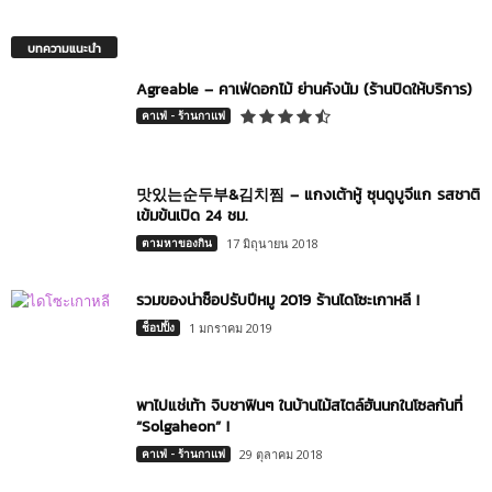
บทความแนะนำ
Agreable – คาเฟ่ดอกไม้ ย่านคังนัม (ร้านปิดให้บริการ)
คาเฟ่ - ร้านกาแฟ
맛있는순두부&김치찜 – แกงเต้าหู้ ซุนดูบูจีแก รสชาติ
เข้มข้นเปิด 24 ชม.
ตามหาของกิน
17 มิถุนายน 2018
รวมของน่าช็อปรับปีหมู 2019 ร้านไดโซะเกาหลี !
ช็อปปิ้ง
1 มกราคม 2019
พาไปแช่เท้า จิบชาฟินๆ ในบ้านไม้สไตล์ฮันนกในโซลกันที่
“Solgaheon” !
คาเฟ่ - ร้านกาแฟ
29 ตุลาคม 2018