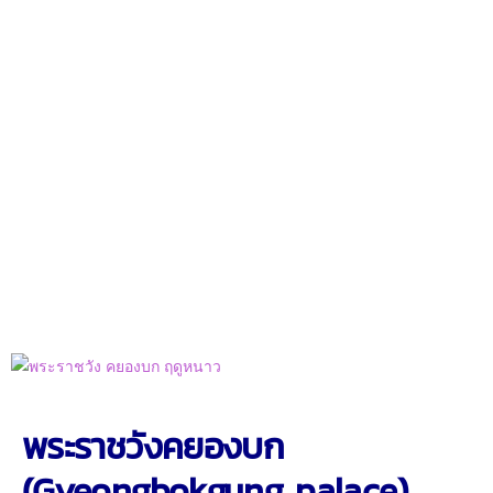
พระราชวังคยองบก
(Gyeongbokgung palace)