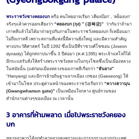
พระราชวังชางคยองบก
หรือ คนไทยอาจเรียก ‘เคียงบ๊อก’ , ‘คย็องบก’
จริงๆแล้วควรออกเสียงว่า
“คยองบก (กุง) ” (경복궁)”
ว่ากันว่าถ้ามา
เกาหลีแล้วไม่ได้มาถ่ายรูปกับภายในพระราชวังคยองบก ก็เหมือนมา
ไม่ถึงเกาหลี เพราะสถานที่แห่งนี้มีความยิ่งใหญ่ และมีความสำคัญ
ทางประวัติศาสตร์ ในปี 1392 ซึ่งเป็นปีที่ราชวงศ์โชซอน (Joseon
dynasty) ได้ถูกสถาปนาขึ้น 3 ปีต่อมา (ค.ศ.1395) พระเจ้าแทโจก็ได้
มีกระแสรับสั่งให้สร้างพระราชวังหลวงในกรุงโซลซึ่งเป็นเมืองหลวง
ในสมัยนั้น (แต่ก่อนเมืองหลวงของเกาหลีเรียกว่า
“ฮันยาง”
“Hanyang) และมีการย้ายถิ่นฐานจากเมือง เกซอง (Gaeseong) ให้
เข้ามาในโซล ประตูด่านหน้าของพระราชวังเรียกว่า
“ควางฮวามุน
(Gwangwhamun gate)”
เป็นเหมือนใจกลาง ศูนย์รวมของ
สำนักงานต่างๆของเมือง ณ เวลานั้น
3 อาคารที่ห้ามพลาด เมื่อไปพระราชวังคยอง
บก
หลายอาคารได้ถูกทำลายจากสงครามและการรุกรานจากประเทศ