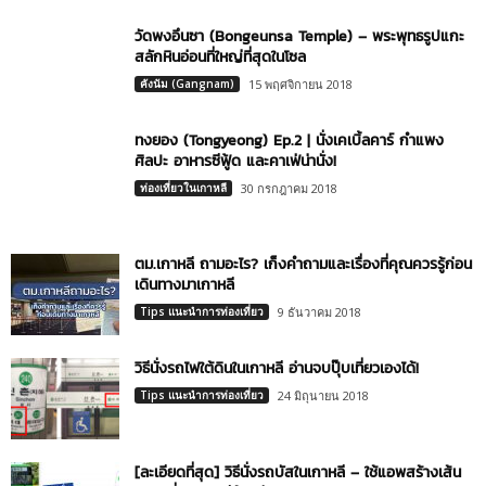
วัดพงอึนซา (Bongeunsa Temple) – พระพุทธรูปแกะ
สลักหินอ่อนที่ใหญ่ที่สุดในโซล
คังนัม (Gangnam)
15 พฤศจิกายน 2018
ทงยอง (Tongyeong) Ep.2 | นั่งเคเบิ้ลคาร์ กำแพง
ศิลปะ อาหารซีฟู้ด และคาเฟ่น่านั่ง!
ท่องเที่ยวในเกาหลี
30 กรกฎาคม 2018
ตม.เกาหลี ถามอะไร? เก็งคำถามและเรื่องที่คุณควรรู้ก่อน
เดินทางมาเกาหลี
Tips แนะนำการท่องเที่ยว
9 ธันวาคม 2018
วิธีนั่งรถไฟใต้ดินในเกาหลี อ่านจบปุ๊บเที่ยวเองได้!
Tips แนะนำการท่องเที่ยว
24 มิถุนายน 2018
[ละเอียดที่สุด] วิธีนั่งรถบัสในเกาหลี – ใช้แอพสร้างเส้น