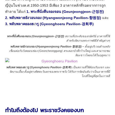
ญี่ปุ่นในช่วงค.ศ.1950-1953 มีเพียง 3 อาคารหลักที่รอดจากการถูก
ทำลาย ได้แก่
1. พระที่นั่งคึนจองจอน (Geunjeongjeon-근정전)
2. พลับพลาฮยังวอนจอง (Hyangwonjeong Pavilion-향원정)
และ
3. พลับพลาคยองฮเวรู (Gyeonghoeru Pavilion-경회루)
พระที่นั่งคึนจองจอน (Geunjeongjeon-근정전)
สถานที่ประทับของกษัตริย์ อาคารที่ใช้
สำหรับจัดงานพระราชพิธีสำคัญต่างๆ
พลับพลาฮยังวอนจอง (Hyangwonjeong Pavilion-향원정) –
ตั้งอยู่บริเวณด้านหลัง
เชื่อมต่อกับวังคยอนช่อง (Geoncheonggung) สระดอกบัวที่กว้างใหญ่ และสามารถชม
หิมะขาวโพลนได้ในฤดูหนาว
พลับพลาคยองฮเวรู (Gyeonghoeru Pavilion-경회루)
เป็นสถานที่ใช้ต้อนรับแขก และ
จัดงานเลี้ยง ตั้งอยู่ทางทิศตะวันตกของพระราชวัง ได้รับการจัดอันดับว่าเป็นอาคารที่มี
โถงที่ใหญ่ที่สุดในเกาหลี
ทำไมถึงต้องไป พระราชวังคยองบก