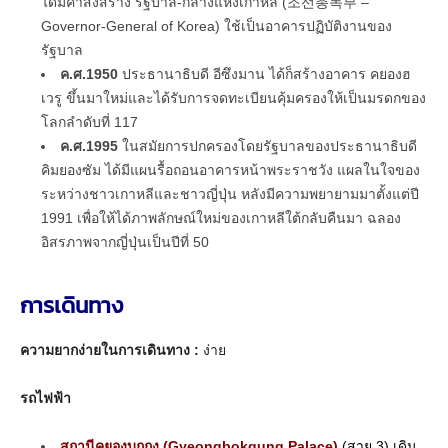
ได้มีคำสั่งสร้าง รัฐบาล-กลางแห่งเกาหลี (조선총독부 –
Governor-General of Korea) ใช้เป็นอาคารปฏิบัติงานของ
รัฐบาล
ค.ศ.1950
ประธานาธิบดี อีซึงมาน ได้ก็สร้างอาคาร คยองฮ
เวรู ขึ้นมาใหม่และได้รับการจดทะเบียนคุ้มครองให้เป็นมรดกของ
โลกลำดับที่ 117
ค.ศ.1995
ในสมัยการปกครองโดยรัฐบาลของประธานาธิบดี
คิมยองซัม ได้มีแผนรื้อถอนอาคารหน้าพระราชวัง แผลในใจของ
ระหว่างชาวเกาหลีและชาวญี่ปุ่น หลังมีความพยายามมาตั้งแต่ปี
1991 เพื่อให้ได้ภาพลักษณ์ใหม่ของเกาหลีใต้กลับคืนมา ฉลอง
อิสรภาพจากญี่ปุ่นเป็นปีที่ 50
การเดินทาง
ความยากง่ายในการเดินทาง :
ง่าย
รถไฟฟ้า
สถานีคยองบกกุง (Gyeongbokgung Palace)
(สาย 3) เดิน