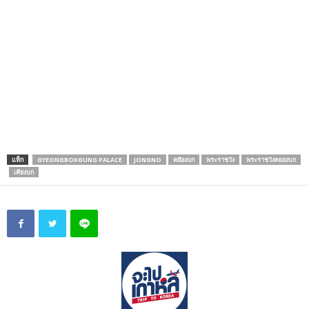
แท็ก
GYEONGBOKGUNG PALACE
JONGNO
คย๊องบก
พระราชวัง
พระราชวังคยองบก
เคียงบก