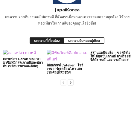
JapaiKorea
บทความจากทีมงานจะไปเกาหลี ที่คัดสรรเนื้อหาและตรวจสอบความถูกต้อง ให้การ
ท่องเที่ยวในเกาหลีของคุณอุ่นใจยิ่งขึ้น!
บทความที่เกี่ยวข้อง
บทความอื่นๆของผู้เขียน
สุสานแดบินมโย – ขอคู่ยังไง
ให้ได้คู่ฉบับเกาหลี ตามรอยซี
ตลาดปลา Garak Mall พา
รีส์ดัง “ทงอี และ จางอ๊กจอง”
มาชิมหมึกสดเกาหลีและปลา
พิพิธภัณฑ์ L’atelier : โชว์
ดิบ (พร้อมราคาและพิกัด)
งานอาร์ตเคลื่อนไหว เสก
งานศิลป์ให้มีชีวิต!