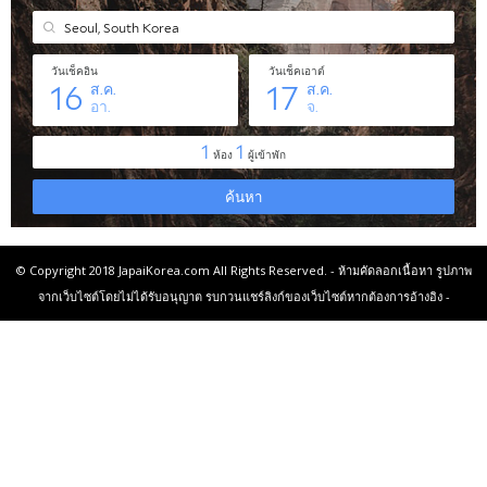
© Copyright 2018 JapaiKorea.com All Rights Reserved. - ห้ามคัดลอกเนื้อหา รูปภาพ
จากเว็บไซต์โดยไม่ได้รับอนุญาต รบกวนแชร์ลิงก์ของเว็บไซต์หากต้องการอ้างอิง -