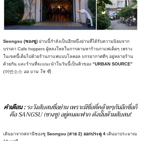
Seongsu (ซองซู)
ย่านนี้กำลังเป็นอีกหนึ่งย่านที่ได้รับความนิยมจาก
บรรดา Cafe hoppers ผู้หลงใหลในการตามหาร้านกาแฟเด็ดๆ เพราะ
ในเขตนี้เต็มไปด้วยร้านกาแฟแบบโลคอล บรรยากาศดีๆ อยู่หลายร้าน
ด้วยกัน และร้านที่จะแนะนำในวันนี้เป็นคิวของ
“URBAN SOURCE”
(어반소스
ออ บาน โซ ซึ
)
คำเตือน :
ระวังสับสนชื่อย่าน เพราะมีชื่อที่คล้ายๆกันอีกชื่อก็
คือ SANGSU (ซางซู) อยู่คนละฟาก ดังนั้นห้ามสับสน!
เดินมาจากสถานีซองซู
Seongsu (สาย 2) ออกประตู 4
เดินมาประมาณ