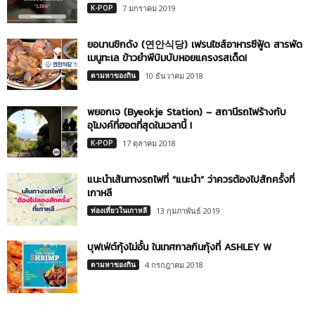
K-POP
7 มกราคม 2019
ยอนานชิกดัง (연안식당) เฟรนไชส์อาหารซีฟู้ด สารพัด
เมนูทะเล ข้าวยำพีบิมบับหอยแครงรสเด็ด!
ตามหาของกิน
10 ธันวาคม 2018
พยอกเจ (Byeokje Station) – สถานีรถไฟร้างกับ
อุโมงค์ที่ฮอตที่สุดในเวลานี้ !
K-POP
17 ตุลาคม 2018
แนะนำเส้นทางรถไฟที่ “แนะนำ” ว่าควรต้องไปสักครั้งที่
เกาหลี
ท่องเที่ยวในเกาหลี
13 กุมภาพันธ์ 2019
บุฟเฟ่ต์กุ้งไม่อั้น ในเทศกาลกินกุ้งที่ ASHLEY W
ตามหาของกิน
4 กรกฎาคม 2018