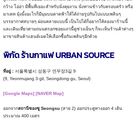
กว้าง โอ่อ่า มีพื้นที่เยอะสำหรับนั่งคุยงาน นั่งทานข้าวกับครอบครัว หรือ
มาเดท มุ้งมิ้งอะไรก็มีมุมบนดาดฟ้าให้ได้ถ่ายรูปกันไปแบบเพลินๆ
บรรยากาศสบายๆ ผ่อนคลายแบบนี้ เป็นไปได้ก็อยากให้ลองมาร้านนี้
และเดินเที่ยวตามถนนตรอกซอยแถวนี้ดูช่วงเย็นๆ ก็จะเห็นร้านค้าต่างๆ
มาขายสินค้าแฮนด์เมดให้เลือกซื้อกันเพลินๆอีกด้วย
พิกัด ร้านกาแฟ URBAN SOURCE
ที่อยู่ :
서울특별시 성동구 연무장3길 9
(9, Yeonmujang 3-gil, Seongdong-gu, Seoul)
[Google Maps]
[NAVER Map]
ออกจาก
สถานีซองซู Seongsu
(สาย 2) ออกประตูทางออก 4 เดิน
ประมาณ 400 เมตร