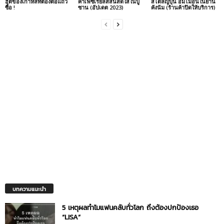
ฮิตของเกาหลีที่ต้องต่อแถว
คาเฟ่ซีเรียลสีสันสดใสในปู
สไตล์ญี่ปุ่น อิ่มไม่อั้นในย่าน
ซื้อ !
ซาน (อัปเดต 2023)
คังนัม (ร้านค้าปิดให้บริการ)
บทความแนะนำ
5 เหตุผลทำไมแฟนคลับทั่วโลก ถึงต้องปกป้องเธอ
“LISA”