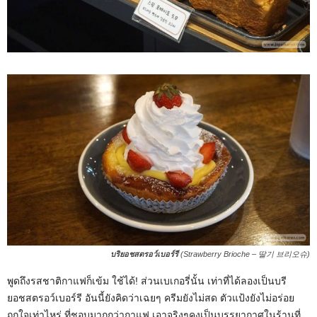
บริยอชสตรอว์เบอร์รี
(Strawberry Brioche – 딸기 브리오슈)
พูดถึงรสชาติกาแฟก็เข้ม ใช้ได้! ส่วนเบเกอรี่นั้น เท่าที่ได้ลองเป็นบรี
ยอชสตรอว์เบอร์รี อันนี้ยังคิดว่าเฉยๆ ครีมยังไม่สด ตัวแป้งยังไม่อร่อย
ถูกใจเท่าไหร่ ที่ชอบมากกว่ากาแฟ เอาจริงๆคงเป็นบรรยากาศในร้านที่