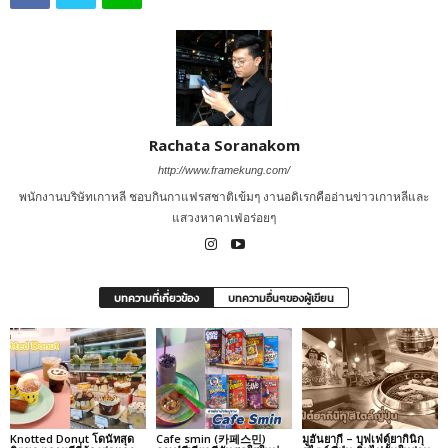
Rachata Soranakom
http://www.framekung.com/
พนักงานบริษัทเกาหลี ชอบกินกาแฟรสชาติเข้มๆ งานอดิเรกคืออ่านข่าวเกาหลีและ
แสวงหาคาเฟ่อร่อยๆ
บทความที่เกี่ยวข้อง
บทความอื่นๆของผู้เขียน
Knotted Donut โดนัทสุด
Cafe smin (카페스민)
มูฮันยากี – บุฟเฟ่ต์ยากินิกุ