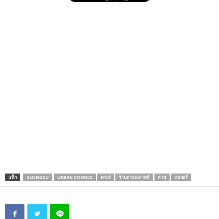
แท็ก
SEONGSU
URBAN SOURCE
คาเฟ่
ร้านกาแฟเกาหลี
สวน
เบเกอรี่