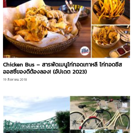
Chicken Bus – สารพัดเมนูไก่ทอดเกาหลี ไก่ทอดชีส
ออสซี่ของดีต้องลอง! (อัปเดต 2023)
19 สิงหาคม 2018