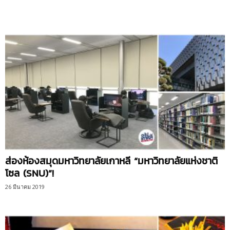
ส่องห้องสมุดมหาวิทยาลัยเกาหลี “มหาวิทยาลัยแห่งชาติ
โซล (SNU)”!
26 มีนาคม 2019