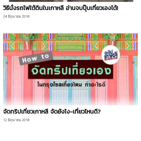
วิธีนั่งรถไฟใต้ดินในเกาหลี อ่านจบปุ๊บเที่ยวเองได้!
24 มิถุนายน 2018
จัดทริปเที่ยวเกาหลี จัดยังไง-เที่ยวไหนดี?
12 มิถุนายน 2018