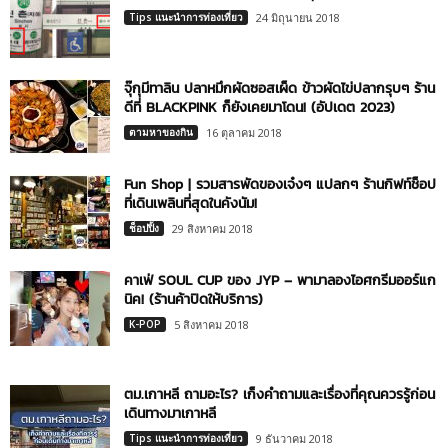
Tips แนะนำการท่องเที่ยว
24 มิถุนายน 2018
จุ๊กุมีทาลิน ปลาหมึกผัดซอสเผ็ด ข้าวผัดไข่ปลากรุบๆ ร้าน
ดีที่ BLACKPINK ก็ยังเคยมาโดน! (อัปเดต 2023)
ตามหาของกิน
16 ตุลาคม 2018
Fun Shop | รวมสารพัดของเจ๋งๆ แปลกๆ ร้านกิฟท์ช็อป
ที่เดินเพลินที่สุดในคังนัม!
ช็อปปิ้ง
29 สิงหาคม 2018
คาเฟ่ SOUL CUP ของ JYP – พามาลองไอศกรีมออร์แก
นิค! (ร้านค้าปิดให้บริการ)
K-POP
5 สิงหาคม 2018
ตม.เกาหลี ถามอะไร? เก็งคำถามและเรื่องที่คุณควรรู้ก่อน
เดินทางมาเกาหลี
Tips แนะนำการท่องเที่ยว
9 ธันวาคม 2018