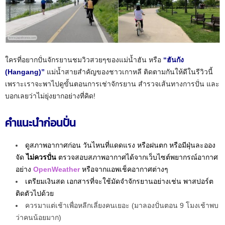
ใครที่อยากปั่นจักรยานชมวิวสวยๆของแม่น้ำฮัน หรือ
“ฮันกัง
(Hangang)”
แม่น้ำสายสำคัญของชาวเกาหลี ติดตามกันให้ดีในรีวิวนี้
เพราะเราจะพาไปดูขั้นตอนการเช่าจักรยาน สำรวจเส้นทางการปั่น และ
บอกเลยว่าไม่ยุ่งยากอย่างที่คิด!
คำแนะนำก่อนปั่น
ดูสภาพอากาศก่อน วันไหนที่แดดแรง หรือฝนตก หรือมีฝุ่นละออง
จัด
ไม่ควรปั่น
ตรวจสอบสภาพอากาศได้จากเว็บไซต์พยากรณ์อากาศ
อย่าง
OpenWeather
หรือจากแอพเช็คอากาศต่างๆ
เตรียมเงินสด เอกสารที่จะใช้มัดจำจักรยานอย่างเช่น พาสปอร์ต
ติดตัวไปด้วย
ควรมาแต่เช้าเพื่อหลีกเลี่ยงคนเยอะ (มาลองปั่นตอน 9 โมงเช้าพบ
ว่าคนน้อยมาก)