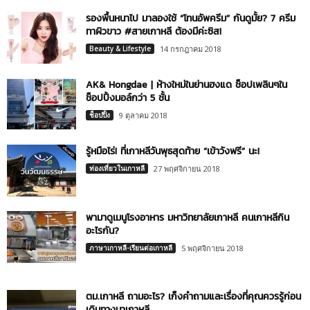
รองพื้นหนาไป มาลองใช้ “โทนอัพครีม” กันดูมั้ย? 7 ครีม
ทาผิวขาว #สายเกาหลี ต้องมีค่ะซิส!
Beauty & Lifestyle
14 กรกฎาคม 2018
AK& Hongdae | ห้างใหม่ในย่านฮงแด ช็อปเพลินๆใน
ช็อปปิ้งมอล์กว่า 5 ชั้น
ช็อปปิ้ง
9 ตุลาคม 2018
รู้หมือไร่! ที่เกาหลีวันพุธสุดท้าย “เข้าวังฟรี” นะ!
ท่องเที่ยวในเกาหลี
27 พฤศจิกายน 2018
พามาดูเมนูโรงอาหาร มหาวิทยาลัยเกาหลี คนเกาหลีกิน
อะไรกัน?
ภาษาเกาหลี-เรียนต่อเกาหลี
5 พฤศจิกายน 2018
ตม.เกาหลี ถามอะไร? เก็งคำถามและเรื่องที่คุณควรรู้ก่อน
เดินทางมาเกาหลี