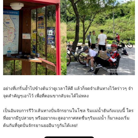
อย่างที่เกริ่นย้ำไปข้างต้นว่าดูเวลาให้ดี แล้วก็จดจำเส้นทางไว้คร่าวๆ จำ
จุดสำคัญๆเอาไว้ เพื่อที่ตอนขากลับจะได้ไม่หลง
เป็นอันจบการรีวิวเส้นทางปั่นจักรยานในโซล ริมแม่น้ำฮันกังแบบนี้ ใคร
ที่อยากมีรูปสวยๆ หรืออยากจะสูดอากาศสดชื่นๆริมแม่น้ำ ก็มาลองเริ่ม
ต้นกันที่จุดปั่นจักรยานยออีนารูกันได้เลย!