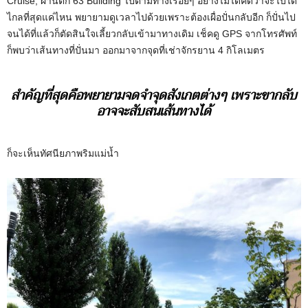
Cruise, ผ่านตึก 63 Building ไปตามทางเรื่อยๆ อย่างไม่ได้คิดว่าจะไปได้
ไกลที่สุดแค่ไหน พยายามดูเวลาไปด้วยเพราะต้องเผื่อปั่นกลับอีก ก็ปั่นไป
จนได้ที่แล้วก็ตัดสินใจเลี้ยวกลับเข้ามาทางเดิม เช็คดู GPS จากโทรศัพท์
ก็พบว่าเส้นทางที่ปั่นมา ออกมาจากจุดที่เช่าจักรยาน 4 กิโลเมตร
สำคัญที่สุดคือพยายามจดจำจุดสังเกตต่างๆ เพราะขากลับ
อาจจะสับสนเส้นทางได้
ก็จะเห็นทัศนียภาพริมแม่น้ำ