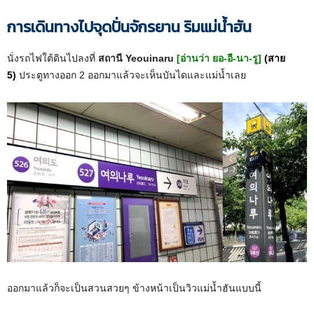
การเดินทางไปจุดปั่นจักรยาน ริมแม่น้ำฮัน
นั่งรถไฟใต้ดินไปลงที่
สถานี Yeouinaru
[อ่านว่า ยอ-อี-นา-รู]
(สาย
5)
ประตูทางออก 2 ออกมาแล้วจะเห็นบันไดและแม่น้ำเลย
ออกมาแล้วก็จะเป็นสวนสวยๆ ข้างหน้าเป็นวิวแม่น้ำฮันแบบนี้