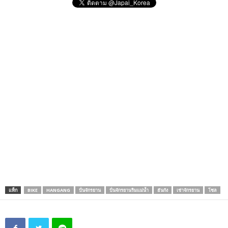
แท็ก
BIKE
HANGANG
ปั่นจักรยาน
ปั่นจักรยานริมแม่น้ำ
ฮันกัง
เช่าจักรยาน
โซล