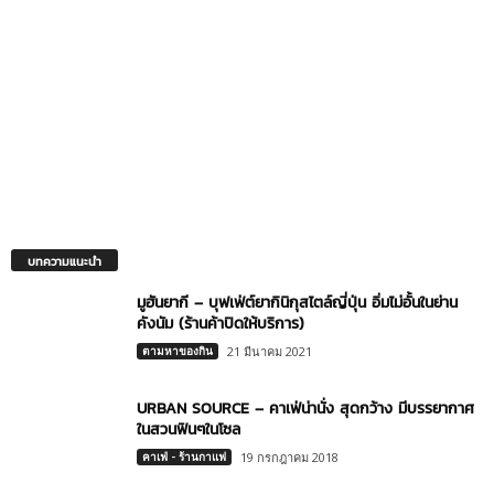
บทความแนะนำ
มูฮันยากี – บุฟเฟ่ต์ยากินิกุสไตล์ญี่ปุ่น อิ่มไม่อั้นในย่าน
คังนัม (ร้านค้าปิดให้บริการ)
ตามหาของกิน
21 มีนาคม 2021
URBAN SOURCE – คาเฟ่น่านั่ง สุดกว้าง มีบรรยากาศ
ในสวนฟินๆในโซล
คาเฟ่ - ร้านกาแฟ
19 กรกฎาคม 2018