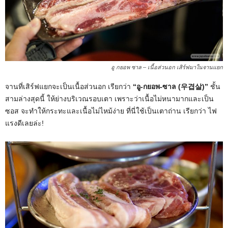
อู กยอพ ซาล – เนื้อส่วนอก เสิร์ฟมาในจานแยก
จานที่เสิร์ฟแยกจะเป็นเนื้อส่วนอก เรียกว่า
“อู-กยอพ-ซาล (우
겹살)”
ชั้น
สามล่างสุดนี้ ให้ย่างบริเวณรอบเตา เพราะว่าเนื้อไม่หนามากและเป็น
ซอส จะทำให้กระทะและเนื้อไม่ไหม้ง่าย ที่นี่ใช้เป็นเตาถ่าน เรียกว่า ไฟ
แรงดีเลยล่ะ!