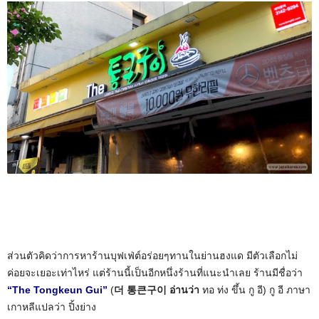
ส่วนตัวคิดว่าการหาร้านบุฟเฟ่ต์อร่อยๆทานในย่านฮงแด มีตัวเลือกไม่
ค่อยจะเยอะเท่าไหร่ แต่ร้านนี้เป็นอีกหนึ่งร้านที่แนะนำเลย ร้านมีชื่อว่า
“The Tongkeun Gui”
(
더 통큰구이 อ่านว่า
ทอ ท่ง ขึ้น กู อี) กู อี ภาษา
เกาหลีแปลว่า ปิ้งย่าง