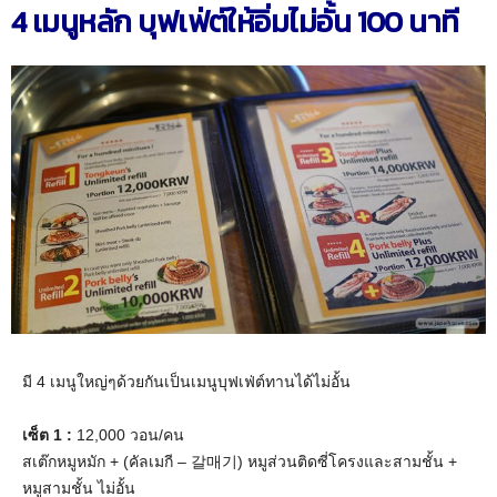
4 เมนูหลัก บุฟเฟ่ต์ให้อิ่มไม่อั้น 100 นาที
มี 4 เมนูใหญ่ๆด้วยกันเป็นเมนูบุฟเฟ่ต์ทานได้ไม่อั้น
เซ็ต 1 :
12,000 วอน/คน
สเต๊กหมูหมัก + (คัลเมกี – 갈매기) หมูส่วนติดซี่โครงและสามชั้น +
หมูสามชั้น ไม่อั้น