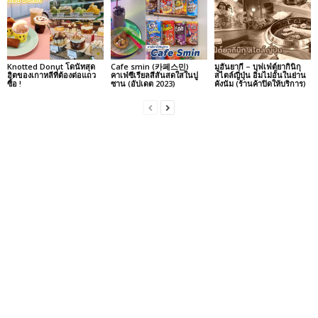
Knotted Donut โดนัทสุด
Cafe smin (카페스민)
มูฮันยากี – บุฟเฟ่ต์ยากินิกุ
ฮิตของเกาหลีที่ต้องต่อแถว
คาเฟ่ซีเรียลสีสันสดใสในปู
สไตล์ญี่ปุ่น อิ่มไม่อั้นในย่าน
ซื้อ !
ซาน (อัปเดต 2023)
คังนัม (ร้านค้าปิดให้บริการ)