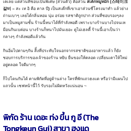
เคเลย แต่ส่วนที่ชอบเป็นพิเศษ (ส่วนตัว) คือส่วน
สเต็กหมูหมัก (스테이크
갈비 –
สะ เท อิ คือ คาล บี
)
เป็นสเต๊กที่เขาเอาส่วนซี่โครงมาทำ แล้วย่าง
ถ่านเบาๆ เลยได้กลิ่นหอม นุ่ม อร่อย รสชาติถูกปาก ส่วนที่ชอบรองๆลง
มาเป็นหมูสามชั้น ร้านนี้หนาได้ที่กำลังพอดี เพราะบางร้านบางไปจนเห
มือนกินเบค่อน บางร้านก็หนาไปมันเยอะ ดูไม่เฮลตี้ ร้านนี้เอาเป็นว่า
กลางๆ กำลังพอดีแล้วกัน
กินอิ่มไปตามๆกัน สิี่งที่ประทับใจนอกจากรสชาติของอาหารแล้ว ก็ยัง
ชอบการบริการของเจ้าของร้าน หยิบ ยื่นของให้ตลอด เปลี่ยนเตาให้ใหม่
อยู่ตลอด ใจดีมากๆ
ก็ไปโดนกันได้ ตามพิกัดที่อยู่ด้านล่าง ใครที่พักแถวฮงแด หรือว่ามีแผนไป
แถวนั้น เซฟหน้านี้ไว้ รับรองไม่ผิดหวังแน่นอน ~
พิกัด ร้าน เดอะ ท่ง ขึ้น กู อี (The
Tongkeun Gui) สาขา ฮงแด