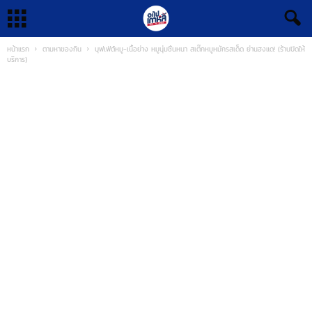
หน้าแรก
ตามหาของกิน
บุฟเฟ่ต์หมู-เนื้อย่าง หมูนุ่มชิ้นหนา สเต๊กหมูหมักรสเด็ด ย่านฮงแด! (ร้านปิดให้
บริการ)