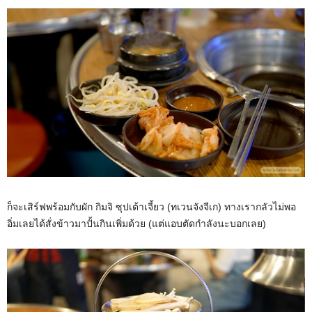
ก็จะเสิร์ฟพร้อมกับผัก กิมจิ ซุปเต้าเจี้ยว (ทเวนจังจีเก) ทางเรากลัวไม่พอ
อิ่มเลยได้สั่งข้าวมาปั้นกินเพิ่มด้วย (แต่แอบตัดกำลังนะบอกเลย)