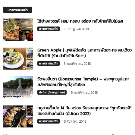
บทความแนะนำ
ไส้ย่างสวรรค์ หอม กรอบ อร่อย กลับไทยก็ลืมไม่ลง!
ตามหาของกิน
10 กรกฎาคม 2018
Green Apple | บุฟเฟ่ต์สลัด และสารพัดอาหาร คนเดียว
ก็กินได้! (ร้านค้าปิดให้บริการ)
ตามหาของกิน
13 พฤศจิกายน 2018
วัดพงอึนซา (Bongeunsa Temple) – พระพุทธรูปแกะ
สลักหินอ่อนที่ใหญ่ที่สุดในโซล
คังนัม (Gangnam)
15 พฤศจิกายน 2018
หมูสามชั้นบ่ม 14 วัน อร่อย รับรองคุณภาพ “ซุกดัลทเวจี”
ของดีย่านคังนัม (อัปเดต 2023)
ตามหาของกิน
15 สิงหาคม 2018