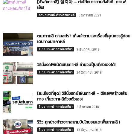
[ศัพท์เกาหลี] 얼죽아 – ต่อให้หนาวตายยังไงก็…กาแฟ
เย็น!
ภาษาเกาหลี-เรียนต่อเกาหลี
6 มกราคม 2021
ตม.เกาหลี ถามอะไร? เก็งคำถามและเรื่องที่คุณควรรู้ก่อน
เดินทางมาเกาหลี
Tips แนะนำการท่องเที่ยว
9 ธันวาคม 2018
วิธีนั่งรถไฟใต้ดินในเกาหลี อ่านจบปุ๊บเที่ยวเองได้!
Tips แนะนำการท่องเที่ยว
24 มิถุนายน 2018
[ละเอียดที่สุด] วิธีนั่งรถบัสในเกาหลี – ใช้แอพสร้างเส้น
ทาง เที่ยวเกาหลีด้วยตัวเอง!
Tips แนะนำการท่องเที่ยว
2 สิงหาคม 2018
รีวิว ทุกย่างก้าวจากสนามบินไทยจนแตะพื้นเกาหลี !
Tips แนะนำการท่องเที่ยว
13 มิถุนายน 2018