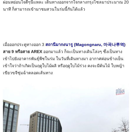
ผ่อนหย่อนใจดีๆนี่แหละ เดินทางออกจากใจกลางกรุงโซลมาประมาณ 20
นาที ก็สามารถเข้ามาชมสวนในร่มนี้กันได้แล้ว
เมื่อออกประตูทางออก 3
สถานีมากงนารู (Magongnaru, 마곡나루역)
สาย 9 หรือสาย AREX
ออกมาแล้ว ก็จะเป็นทางเดินโล่งๆ ซึ่งเป็นทาง
เข้าไปยังอาคารพันธุ์พืชในร่ม ในวันที่เดินทางมา อากาศค่อนข้างเย็น
เข้าใจว่าถ้าเกิดเป็นฤดูใบไม้ผลิ หรือฤดูใบไม้ร่วง คงจะมีต้นไม้ ใบหญ้า
เขียวขจีชุ่มฉ่ำตลอดเส้นทาง