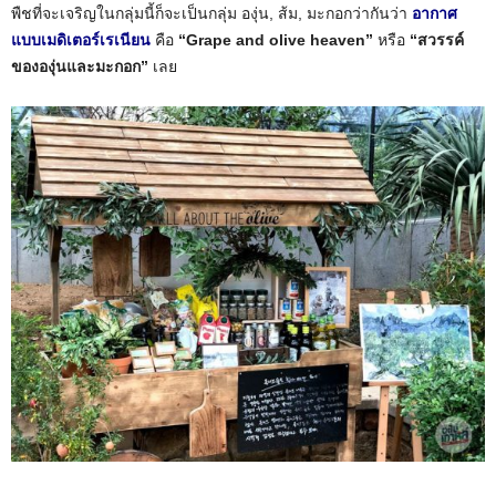
พืชที่จะเจริญในกลุ่มนี้ก็จะเป็นกลุ่ม องุ่น, ส้ม, มะกอกว่ากันว่า
อากาศ
แบบเมดิเตอร์เรเนียน
คือ
“Grape and olive heaven”
หรือ
“สวรรค์
ขององุ่นและมะกอก”
เลย