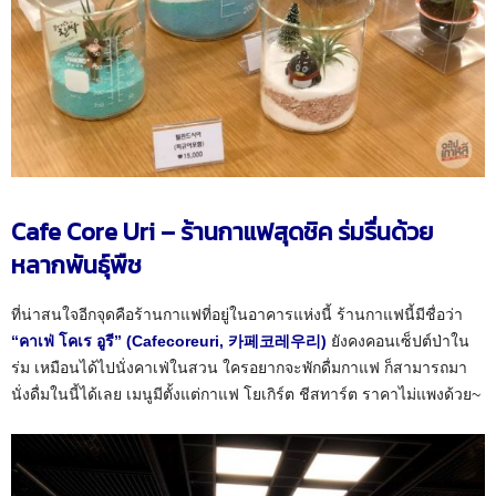
Cafe Core Uri – ร้านกาแฟสุดชิค ร่มรื่นด้วย
หลากพันธุ์พืช
ที่น่าสนใจอีกจุดคือร้านกาแฟที่อยู่ในอาคารแห่งนี้ ร้านกาแฟนี้มีชื่อว่า
“คาเฟ่ โคเร อูรี” (Cafecoreuri, 카페코레우리)
ยังคงคอนเซ็ปต์ป่าใน
ร่ม เหมือนได้ไปนั่งคาเฟ่ในสวน ใครอยากจะพักดื่มกาแฟ ก็สามารถมา
นั่งดื่มในนี้ได้เลย เมนูมีตั้งแต่กาแฟ โยเกิร์ต ชีสทาร์ต ราคาไม่แพงด้วย~