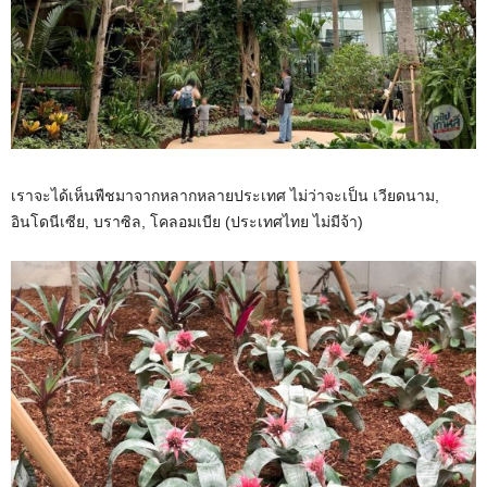
เราจะได้เห็นพืชมาจากหลากหลายประเทศ ไม่ว่าจะเป็น เวียดนาม,
อินโดนีเซีย, บราซิล, โคลอมเบีย (ประเทศไทย ไม่มีจ้า)