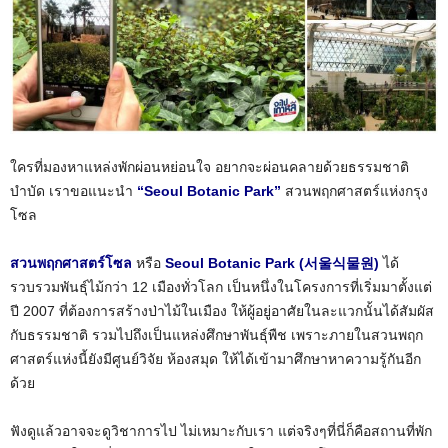
ใครที่มองหาแหล่งพักผ่อนหย่อนใจ อยากจะผ่อนคลายด้วยธรรมชาติ
บำบัด เราขอแนะนำ
“Seoul Botanic Park”
สวนพฤกศาสตร์แห่งกรุง
โซล
สวนพฤกศาสตร์โซล
หรือ
Seoul Botanic Park (서울식물원)
ได้
รวบรวมพันธุ์ไม้กว่า 12 เมืองทั่วโลก เป็นหนึ่งในโครงการที่เริ่มมาตั้งแต่
ปี 2007 ที่ต้องการสร้างป่าไม้ในเมือง ให้ผู้อยู่อาศัยในละแวกนั้นได้สัมผัส
กับธรรมชาติ รวมไปถึงเป็นแหล่งศึกษาพันธุ์พืช เพราะภายในสวนพฤก
ศาสตร์แห่งนี้ยังมีศูนย์วิจัย ห้องสมุด ให้ได้เข้ามาศึกษาหาความรู้กันอีก
ด้วย
ฟังดูแล้วอาจจะดูวิชาการไป ไม่เหมาะกับเรา แต่จริงๆที่นี่ก็คือสถานที่พัก