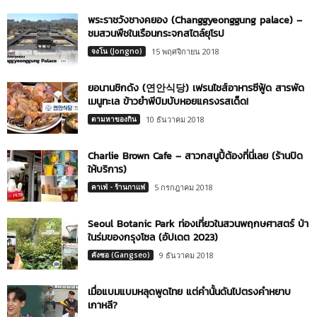
พระราชวังชางคยอง (Changgyeonggung palace) –
ชมสวนพืชในเรือนกระจกสไตล์ยุโรป
จงโน (Jongno)
15 พฤศจิกายน 2018
ยอนานชิกดัง (연안식당) เฟรนไชส์อาหารซีฟู้ด สารพัด
เมนูทะเล ข้าวยำพีบิมบับหอยแครงรสเด็ด!
ตามหาของกิน
10 ธันวาคม 2018
Charlie Brown Cafe – สาวกสนูปี้ต้องที่นี่เลย (ร้านปิด
ให้บริการ)
คาเฟ่ - ร้านกาแฟ
5 กรกฎาคม 2018
Seoul Botanic Park ท่องเที่ยวในสวนพฤกษศาสตร์ ป่า
ในร่มของกรุงโซล (อัปเดต 2023)
คังซอ (Gangseo)
9 ธันวาคม 2018
เมื่อแบมแบมหลุดพูดไทย แต่คำนั้นดันไปตรงคำหยาบ
เกาหลี?