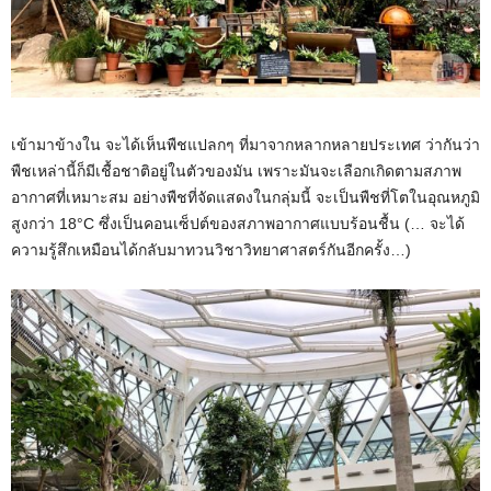
เข้ามาข้างใน จะได้เห็นพืชแปลกๆ ที่มาจากหลากหลายประเทศ ว่ากันว่า
พืชเหล่านี้ก็มีเชื้อชาติอยู่ในตัวของมัน เพราะมันจะเลือกเกิดตามสภาพ
อากาศที่เหมาะสม อย่างพืชที่จัดแสดงในกลุ่มนี้ จะเป็นพืชที่โตในอุณหภูมิ
สูงกว่า 18°C ซึ่งเป็นคอนเซ็ปต์ของสภาพอากาศแบบร้อนชื้น (… จะได้
ความรู้สึกเหมือนได้กลับมาทวนวิชาวิทยาศาสตร์กันอีกครั้ง…)