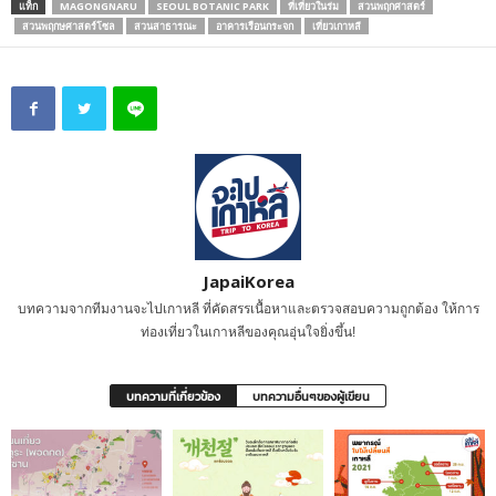
แท็ก
MAGONGNARU
SEOUL BOTANIC PARK
ที่เที่ยวในร่ม
สวนพฤกศาสตร์
สวนพฤกษศาสตร์โซล
สวนสาธารณะ
อาคารเรือนกระจก
เที่ยวเกาหลี
JapaiKorea
บทความจากทีมงานจะไปเกาหลี ที่คัดสรรเนื้อหาและตรวจสอบความถูกต้อง ให้การ
ท่องเที่ยวในเกาหลีของคุณอุ่นใจยิ่งขึ้น!
บทความที่เกี่ยวข้อง
บทความอื่นๆของผู้เขียน