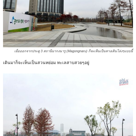
เมื่อออกจากประตู 3 สถานีมากงนารู (Magongnaru) ก็จะเห็นเป็นทางเดินโล่งๆแบบนี้
เดินมาก็จะเห็นเป็นสวนหย่อม ทะเลสาบสวยๆอยู่