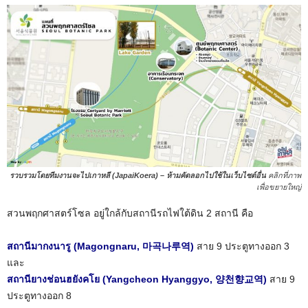
รวบรวมโดยทีมงานจะไปเกาหลี (JapaiKoera) – ห้ามคัดลอกไปใช้ในเว็บไซต์อื่น
คลิกที่ภาพ
เพื่อขยายใหญ่
สวนพฤกศาสตร์โซล อยู่ใกล้กับสถานีรถไฟใต้ดิน 2 สถานี คือ
สถานีมากงนารู (Magongnaru, 마곡나루역)
สาย 9 ประตูทางออก 3
และ
สถานียางช่อนฮยังคโย (Yangcheon Hyanggyo, 양천향교역)
สาย 9
ประตูทางออก 8