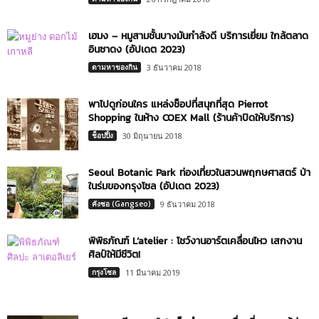
เฮมง – หมูสามชั้นบางมันกำลังดี บริการเยี่ยม ใกล้ตลาด
อินซาดง (อัปเดต 2023)
ตามหาของกิน
3 ธันวาคม 2018
พาไปดูก่อนใคร แหล่งช็อปที่สนุกที่สุด Pierrot
Shopping ในห้าง COEX Mall (ร้านค้าปิดให้บริการ)
ช็อปปิ้ง
30 มิถุนายน 2018
Seoul Botanic Park ท่องเที่ยวในสวนพฤกษศาสตร์ ป่า
ในร่มของกรุงโซล (อัปเดต 2023)
คังซอ (Gangseo)
9 ธันวาคม 2018
พิพิธภัณฑ์ L’atelier : โชว์งานอาร์ตเคลื่อนไหว เสกงาน
ศิลป์ให้มีชีวิต!
กรุงโซล
11 มีนาคม 2019