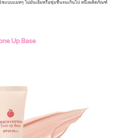
ิชแบบแมทๆ ไม่มันเยิ้มหรือชุ่มชื้นจนเกินไป หนึ่งผลิตภัณฑ์
Tone Up Base