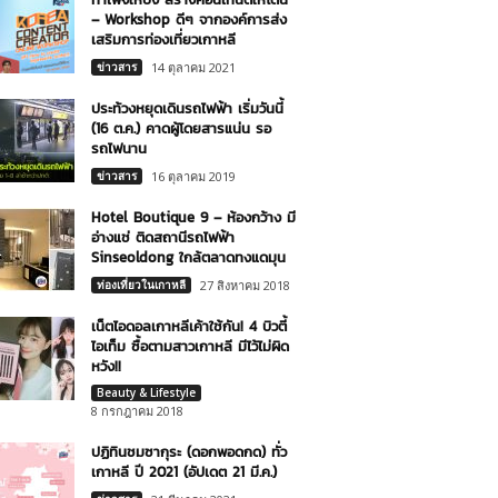
– Workshop ดีๆ จากองค์การส่ง
เสริมการท่องเที่ยวเกาหลี
ข่าวสาร
14 ตุลาคม 2021
ประท้วงหยุดเดินรถไฟฟ้า เริ่มวันนี้
(16 ต.ค.) คาดผู้โดยสารแน่น รอ
รถไฟนาน
ข่าวสาร
16 ตุลาคม 2019
Hotel Boutique 9 – ห้องกว้าง มี
อ่างแช่ ติดสถานีรถไฟฟ้า
Sinseoldong ใกล้ตลาดทงแดมุน
ท่องเที่ยวในเกาหลี
27 สิงหาคม 2018
เน็ตไอดอลเกาหลีเค้าใช้กัน! 4 บิวตี้
ไอเท็ม ซื้อตามสาวเกาหลี มีไว้ไม่ผิด
หวัง!!
Beauty & Lifestyle
8 กรกฎาคม 2018
ปฏิทินชมซากุระ (ดอกพอดกด) ทั่ว
เกาหลี ปี 2021 (อัปเดต 21 มี.ค.)