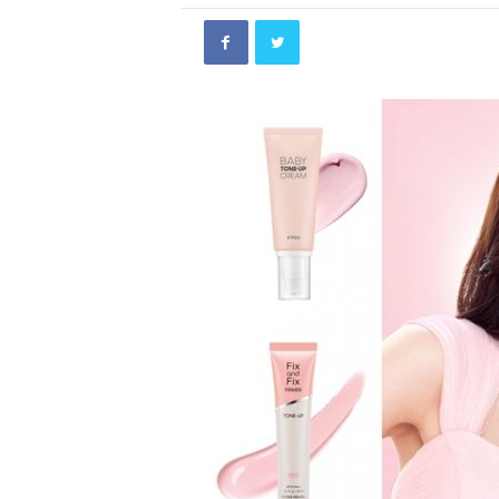
ว
ม
ข้
อ
มู
ล
เ
ด็
ด
ก่
อ
น
เ
ดิ
น
ท
า
ง
ไ
ป
เ