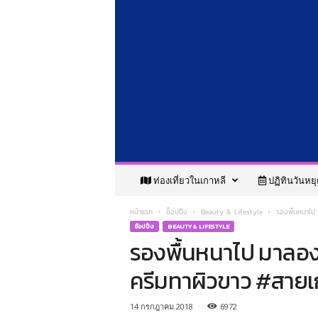
จ
ท่องเที่ยวในเกาหลี
ปฏิทินวันหยุ
ะ
ไ
หน้าแรก
ช็อปปิ้ง
Beauty & Lifestyle
รองพื้นหนาไป ม
ป
ช็อปปิ้ง
BEAUTY & LIFESTYLE
เ
รองพื้นหนาไป มาลองใช
ก
า
ครีมทาผิวขาว #สายเกา
ห
ลี
|
14 กรกฎาคม 2018
6972
ร