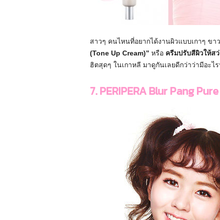
ที่
ย
ว
เ
สาวๆ คนไหนที่อยากได้งานผิวแบบเกาๆ ขาวๆ แต
ก
(Tone Up Cream)”
หรือ
ครีมปรับสีผิวให้สว
า
ฮิตสุดๆ ในเกาหลี มาดูกันเลยดีกว่าว่ามีอะไร
ห
ลี
7. PERIPERA Blur Pang Pure 