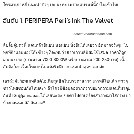
ใครมาเกาหลี แนะนำรัวๆ เลยนะคะ เพราะแบรนด์นี้ยังไม่เข้าไทย
อันดับ 1: PERIPERA Peri’s Ink The Velvet
souce: roseroseshop.com
ลิปจิ้มจุ่มตัวนี้ แจนกล้ายืนยัน นอนยัน นั่งยันได้เลยว่า ฮิตมากจริงๆ!! ไป
ทุกที่ถ้าแอบมองโต๊ะข้างๆ ก็จะพบว่าสาวเกาหลีนิยมใช้เสมอ ราคาก็ถูก
มากนะเออ (ประมาณ 7000-8000₩ หรือประมาณ 200-250บาท) เนื้อ
สัมผัสก็จะเว็ลเว็ทแบบไม่แห้งริมฝีปาก แนะนำสุดๆ เลยค่ะ
เอาล่ะค่ะก็อัพเดทลิสต์ไอเท็มสุดฮิตในบรรดาสาวๆ เกาหลีไปแล้ว สาวๆ
ชาวไทยชอบกันไหมคะ? ถ้าใครมีข้อมูลอยากทราบอยากถามแจนก็มาคุย
กันที่ IG @jannapas ได้เลยนะคะ ขอตัวไปตำเครื่องสำอางมาใส่กระเป๋า
บ้างก่อนนะ อิอิ อันยอง!!