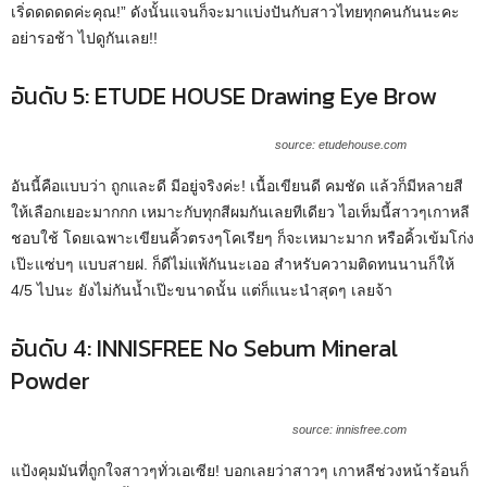
เริ่ดดดดดค่ะคุณ!” ดังนั้นแจนก็จะมาแบ่งปันกับสาวไทยทุกคนกันนะคะ
อย่ารอช้า ไปดูกันเลย!!
อันดับ 5: ETUDE HOUSE Drawing Eye Brow
source: etudehouse.com
อันนี้คือแบบว่า ถูกและดี มีอยู่จริงค่ะ! เนื้อเขียนดี คมชัด แล้วก็มีหลายสี
ให้เลือกเยอะมากกก เหมาะกับทุกสีผมกันเลยทีเดียว ไอเท็มนี้สาวๆเกาหลี
ชอบใช้ โดยเฉพาะเขียนคิ้วตรงๆโคเรียๆ ก็จะเหมาะมาก หรือคิ้วเข้มโก่ง
เป๊ะแซ่บๆ แบบสายฝ. ก็ดีไม่แพ้กันนะเออ สำหรับความติดทนนานก็ให้
4/5 ไปนะ ยังไม่กันน้ำเป๊ะขนาดนั้น แต่ก็แนะนำสุดๆ เลยจ้า
อันดับ 4: INNISFREE No Sebum Mineral
Powder
source: innisfree.com
แป้งคุมมันที่ถูกใจสาวๆทั่วเอเซีย! บอกเลยว่าสาวๆ เกาหลีช่วงหน้าร้อนก็