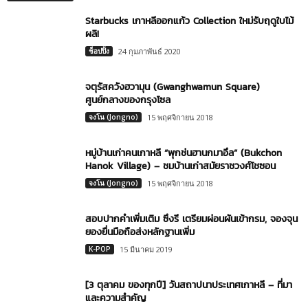
Starbucks เกาหลีออกแก้ว Collection ใหม่รับฤดูใบไม้
ผลิ!
ช็อปปิ้ง
24 กุมภาพันธ์ 2020
จตุรัสควังฮวามุน (Gwanghwamun Square)
ศูนย์กลางของกรุงโซล
จงโน (Jongno)
15 พฤศจิกายน 2018
หมู่บ้านเก่าคนเกาหลี “พุกช่นฮานกมาอึล” (Bukchon
Hanok Village) – ชมบ้านเก่าสมัยราชวงศ์โชซอน
จงโน (Jongno)
15 พฤศจิกายน 2018
สอบปากคำเพิ่มเติม ซึงรี เตรียมผ่อนผันเข้ากรม, จองจุน
ยองยื่นมือถือส่งหลักฐานเพิ่ม
K-POP
15 มีนาคม 2019
[3 ตุลาคม ของทุกปี] วันสถาปนาประเทศเกาหลี – ที่มา
และความสำคัญ