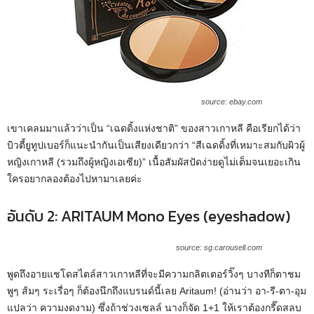
source: ebay.com
เขาเคลมมาแล้วว่าเป็น “เฉดดิ้งแห่งชาติ” ของสาวเกาหลี คือเรียกได้ว่า
บิวตี้ยูทูปเบอร์ก็แนะนำกันเป็นเสียงเดียวกว่า “สีเฉดดิ้งที่เหมาะสมกับผิวผู้
หญิงเกาหลี (รวมถึงผู้หญิงเอเซีย)” เนื้อสัมผัสปัดง่ายดูไม่เต็มจนเยอะเกิน
ใครอยากลองต้องไปหามาเลยค่ะ
อันดับ 2: ARITAUM Mono Eyes (eyeshadow)
source: sg.carousell.com
พูดถึงอายแชโดสไตล์สาวเกาหลีที่จะมีความกลิตเตอร์วิ๊งๆ บางทีก็ตาชม
พูๆ ส้มๆ ระเรื่อๆ ก็ต้องนึกถึงแบรนด์นี้เลย Aritaum! (อ่านว่า อา-รี-ตา-อุม
แปลว่า ความงดงาม) ซึ่งถ้าช่วงเซลล์ นางก็จัด 1+1 ให้เราต้องกรี๊ดสลบ