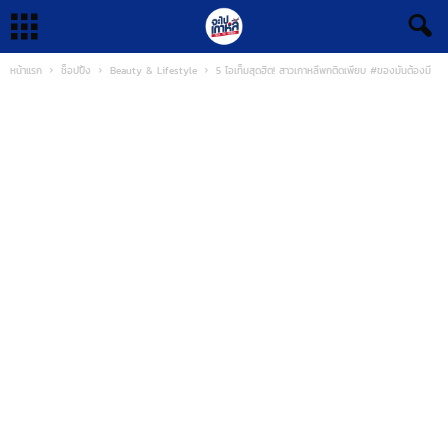
หน้าแรก
ช็อปปิ้ง
Beauty & Lifestyle
5 ไอเท็มสุดฮิต! สาวเกาหลีพกติดเพียบ #ของมันต้องมี