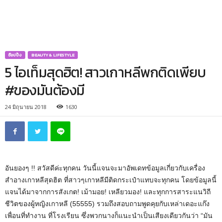
ช็อปปิ้ง
BEAUTY & LIFESTYLE
5 ไอเท็มสุดฮิต! สาวเกาหลีพกติดเพียบ
#ของมันต้องมี
24 มิถุนายน 2018
1630
อันยองๆ !! สวัสดีค่ะทุกคน วันนี้แจนจะมาอัพเดทข้อมูลเกี่ยวกับเครื่อง
สำอางเกาหลีสุดฮิต ที่สาวๆเกาหลีมีติดกระเป๋าแทบจะทุกคน โดยข้อมูลนี้
แจนได้มาจากการสังเกต! เม้ามอย! เหลียวมอง! และทุกการสาระแนวิถี
ชีวิตของผู้หญิงเกาหลี (55555) รวมถึงสอบถามพูดคุยกับเหล่าเดอะแก๊ง
เพื่อนที่ทำงาน ที่โรงเรียน ซึ่งพวกนางก็แนะนำเป็นเสียงเดียวกันว่า “มัน